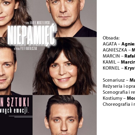
Obsada:
AGATA –
Agnie
AGNIESZKA –
M
MARCIN –
Rafa
KAMIL –
Marci
KORNEL –
Krys
Scenariusz –
M
Reżyseria i op
Scenografia i r
Kostiumy –
Mon
Choreografia i 