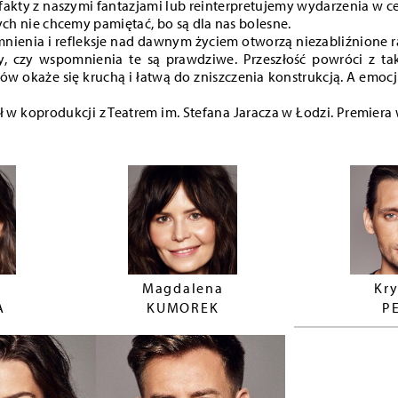
fakty z naszymi fantazjami lub reinterpretujemy wydarzenia w 
ych nie chcemy pamiętać, bo są dla nas bolesne.
enia i refleksje nad dawnym życiem otworzą niezabliźnione rany
, czy wspomnienia te są prawdziwe. Przeszłość powróci z t
ów okaże się kruchą i łatwą do zniszczenia konstrukcją. A emoc
ł w koprodukcji z Teatrem im. Stefana Jaracza w Łodzi. Premier
Magdalena
Kry
A
KUMOREK
P