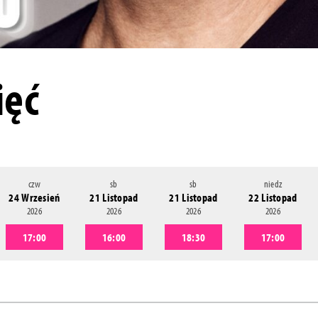
ięć
czw
sb
sb
niedz
24 Wrzesień
21 Listopad
21 Listopad
22 Listopad
2026
2026
2026
2026
17:00
16:00
18:30
17:00