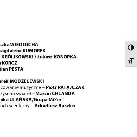
szka WIĘDŁOCHA
Toggle 
agdalena KUMOREK
ł KRÓLIKOWSKI / Łukasz KONOPKA
Toggle 
n KORCZ
tian PESTA
arek MODZELEWSKI
racowanie muzyczne –
Piotr RATAJCZAK
eżyseria świateł –
Marcin CHLANDA
ika ULAŃSKA/Grupa Mixer
ruch sceniczny –
Arkadiusz Buszko