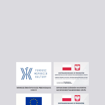
WSPARCIE ZE ŚRODKÓW FUNDUSZU PRZECIWDZIAŁANIA
DOFINANSOWANO ZE ŚRODKÓW MINISTERSTWA
COVID-19
KULTURY DZIEDZICTWA NARODOWEGO I SPORTU