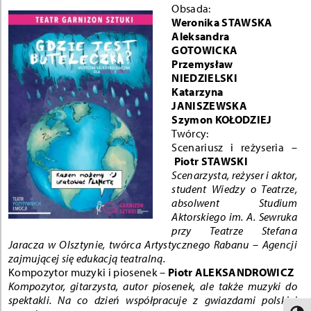
O
bsada:
Weronika STAWSKA
Aleksandra
GOTOWICKA
Przemysław
NIEDZIELSKI
Katarzyna
JANISZEWSKA
Szymon KOŁODZIEJ
Twórcy:
Scenariusz i reżyseria –
Piotr STAWSKI
Scenarzysta, reżyser i aktor,
student Wiedzy o Teatrze,
absolwent Studium
Aktorskiego im. A. Sewruka
przy Teatrze Stefana
Jaracza w Olsztynie, twórca Artystycznego Rabanu – Agencji
zajmującej się edukacją teatralną.
Kompozytor muzyki i piosenek –
Piotr ALEKSANDROWICZ
Kompozytor, gitarzysta, autor piosenek, ale także muzyki do
spektakli. Na co dzień współpracuje z gwiazdami polskiej