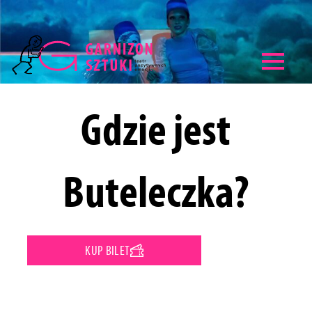
Otwórz pas
Gdzie jest
Buteleczka?
KUP BILET