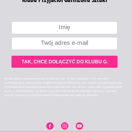
TAK, CHCE DOŁĄCZYĆ DO KLUBU G.
Wyrażam zgodę na przekazywanie przez Teatr Garnizon Sztuki informacji handlowych (w tym materiałów
marketingowych) za pomocą środków i urządzeń komunikacji elektronicznej oraz w związku z tym przetwarzanie przez
Teatr Garnizon Sztuki przekazanych przeze mnie danych osobowych (imię, nazwisko, adres e-mail) na potrzeby obsługi
klienta, w tym informowania o promocjach, nowościach w repertuarze oraz specjalnych wydarzeniach: premierach
galowych, promocjach, czy unikalnych eventach. Wyrażona przeze mnie zgoda jest dobrowolna.