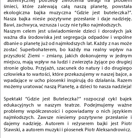
śmieci, które zalewają całą naszą planetę, powstała
ekologiczna bajka muzyczna “Gdzie jest
buteleczka
?”.
Nasza bajka niesie pozytywne przesłanie i daje nadzieję.
Bawi, zachwyca, wzrusza i uczy nie tylko najmłodszych.
Naszym celem jest uświadomienie dzieci i dorosłych jak
ważna dla środowiska jest segregacja odpadów i wspólne
dbanie o planetę już od najmłodszych lat. Każdy z nas może
zostać Superbohaterem, bo każdy ma realny wpływ na
przyszłość Ziemi – zmiany, jakich dokonujemy w jednym
miejscu, mają wpływ na ludzi i zwierzęta żyjące po drugiej
stronie globu. Przyjaźń, szacunek do natury i do drugiego
człowieka to wartości, które przekazujemy w naszej bajce, a
wpadające w ucho piosenki inspirują do działania. Razem
możemy uratować naszą Planetę, a dzieci to nasza nadzieja!
Spektakl “Gdzie jest
Buteleczka
?” rozpoczął cykl bajek
edukacyjnych w naszym teatrze. Podejmujemy ważne
problemy współczesności i opowiadamy o nich językiem
najmłodszych. Zawsze niesiemy pozytywne przesłanie i
dajemy nadzieję. Autorem i reżyserem bajki jest Piotr
Stawski, a autorem muzyki i piosenek Piotr Aleksandrowicz.