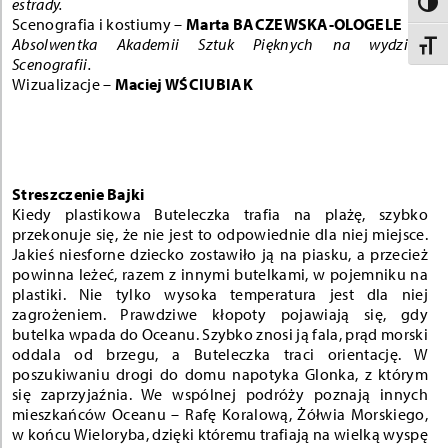
estrady.
Toggle 
Scenografia i kostiumy –
Marta BACZEWSKA-OLOGELE
Absolwentka Akademii Sztuk Pięknych na wydziale
Toggle 
Scenografii.
Wizualizacje –
Maciej WŚCIUBIAK
Streszczenie Bajki
Kiedy plastikowa Buteleczka trafia na plażę, szybko
przekonuje się, że nie jest to odpowiednie dla niej miejsce.
Jakieś niesforne dziecko zostawiło ją na piasku, a przecież
powinna leżeć, razem z innymi butelkami, w pojemniku na
plastiki. Nie tylko wysoka temperatura jest dla niej
zagrożeniem. Prawdziwe kłopoty pojawiają się, gdy
butelka wpada do Oceanu. Szybko znosi ją fala, prąd morski
oddala od brzegu, a Buteleczka traci orientację. W
poszukiwaniu drogi do domu napotyka Glonka, z którym
się zaprzyjaźnia. We wspólnej podróży poznają innych
mieszkańców Oceanu – Rafę Koralową, Żółwia Morskiego,
w końcu Wieloryba, dzięki któremu trafiają na wielką wyspę