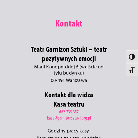
Kontakt
Teatr Garnizon Sztuki – teatr
pozytywnych emocji
Toggle 
Marii Konopnickiej 6 (wejście od
Toggle 
tyłu budynku)
00-491 Warszawa
Kontakt dla widza
Kasa teatru
662 735 357
kasa@garnizonsztuki.org.pl
Godziny pracy kasy:
Kasa czynna zawsze 3 godziny