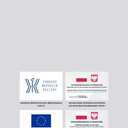
WSPARCIE ZE ŚRODKÓW FUNDUSZU PRZECIWDZIAŁANIA
DOFINANSOWANO ZE ŚRODKÓW MINISTERSTWA
COVID-19
KULTURY DZIEDZICTWA NARODOWEGO I SPORTU