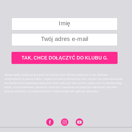
TAK, CHCE DOŁĄCZYĆ DO KLUBU G.
Wyrażam zgodę na przekazywanie przez Teatr Garnizon Sztuki informacji handlowych (w tym materiałów
marketingowych) za pomocą środków i urządzeń komunikacji elektronicznej oraz w związku z tym przetwarzanie przez
Teatr Garnizon Sztuki przekazanych przeze mnie danych osobowych (imię, nazwisko, adres e-mail) na potrzeby obsługi
klienta, w tym informowania o promocjach, nowościach w repertuarze oraz specjalnych wydarzeniach: premierach
galowych, promocjach, czy unikalnych eventach. Wyrażona przeze mnie zgoda jest dobrowolna.