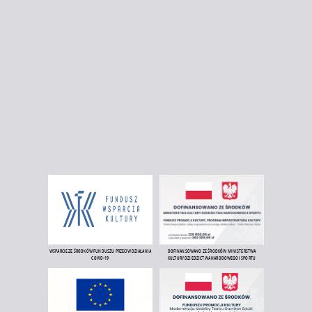
WSPARCIE ZE ŚRODKÓW FUNDUSZU PRZECIWDZIAŁANIA
DOFINANSOWANO ZE ŚRODKÓW MINISTERSTWA
COVID-19
KULTURY DZIEDZICTWA NARODOWEGO I SPORTU