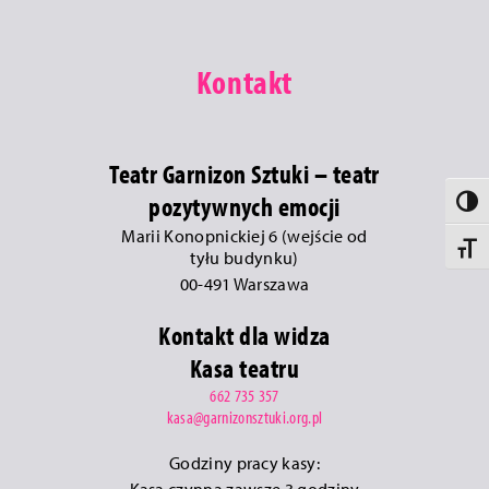
Kontakt
Teatr Garnizon Sztuki – teatr
pozytywnych emocji
Toggle 
Marii Konopnickiej 6 (wejście od
Toggle 
tyłu budynku)
00-491 Warszawa
Kontakt dla widza
Kasa teatru
662 735 357
kasa@garnizonsztuki.org.pl
Godziny pracy kasy:
Kasa czynna zawsze 3 godziny