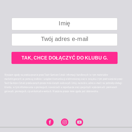
TAK, CHCE DOŁĄCZYĆ DO KLUBU G.
Wyrażam zgodę na przekazywanie przez Teatr Garnizon Sztuki informacji handlowych (w tym materiałów
marketingowych) za pomocą środków i urządzeń komunikacji elektronicznej oraz w związku z tym przetwarzanie przez
Teatr Garnizon Sztuki przekazanych przeze mnie danych osobowych (imię, nazwisko, adres e-mail) na potrzeby obsługi
klienta, w tym informowania o promocjach, nowościach w repertuarze oraz specjalnych wydarzeniach: premierach
galowych, promocjach, czy unikalnych eventach. Wyrażona przeze mnie zgoda jest dobrowolna.