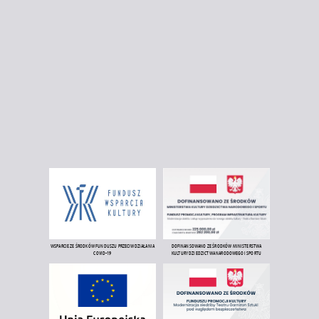
WSPARCIE ZE ŚRODKÓW FUNDUSZU PRZECIWDZIAŁANIA
DOFINANSOWANO ZE ŚRODKÓW MINISTERSTWA
COVID-19
KULTURY DZIEDZICTWA NARODOWEGO I SPORTU