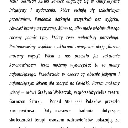
Teatr Garnizon Sztuki zawsze angażuje się w charytatywne
inicjatywy i wydarzenia, które cechują się szlachetnym
przesłaniem. Pandemia dotknęła wszystkich bez wyjątku,
również branżę artystyczną. Mimo to, albo może właśnie dlatego
chcemy pomóc tym, którzy tego najbardziej potrzebują.
Postanowiliśmy wspólnie z aktorami zainicjować akcję „Razem
możemy więcej”. Wielu z nas przeszło już zakażenie
koronawirusem. Teraz możemy wykorzystać to co mamy
najcenniejszego. Przeciwciała w osoczu są obecnie jedynym i
najcenniejszym lekiem dla chorych na Covid19. Razem możemy
więcej
– mówi Grażyna Wolszczak, współzałożycielka teatru
Garnizon Sztuki. Ponad 900 000 Polaków przeszło
koronawirusa. Dotychczasowe badania dotyczące
skuteczności terapii osoczem ozdrowieńców pokazują, że