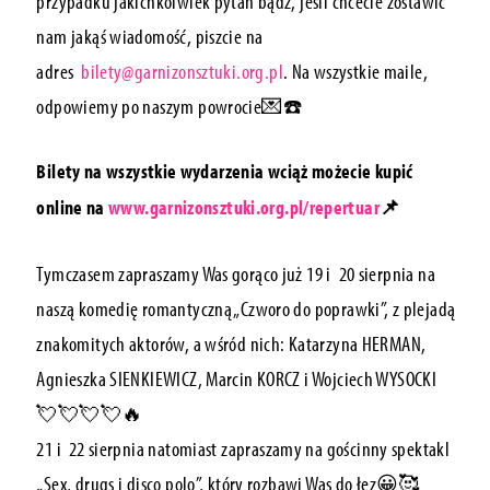
przypadku jakichkolwiek pytań bądź, jeśli chcecie zostawić
nam jakąś wiadomość, piszcie na
adres
bilety@garnizonsztuki.org.pl
.
Na wszystkie maile,
odpowiemy po naszym powrocie💌☎️
Bilety na wszystkie wydarzenia wciąż możecie kupić
online na
www.garnizonsztuki.org.pl/repertuar
📌
Tymczasem zapraszamy Was gorąco już 19 i
20 sierpnia
na
naszą komedię romantyczną „Czworo do poprawki”, z plejadą
znakomitych aktorów, a wśród nich: Katarzyna HERMAN,
Agnieszka SIENKIEWICZ, Marcin KORCZ i Wojciech WYSOCKI
💘💘💘💘🔥
21 i
22 sierpnia
natomiast zapraszamy na gościnny spektakl
„Sex, drugs i disco polo”, który rozbawi Was do łez😀🥰