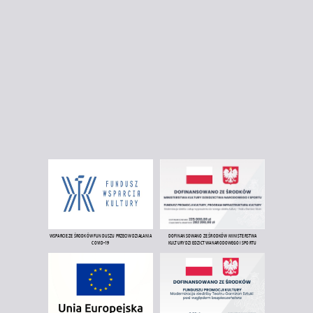
WSPARCIE ZE ŚRODKÓW FUNDUSZU PRZECIWDZIAŁANIA
DOFINANSOWANO ZE ŚRODKÓW MINISTERSTWA
COVID-19
KULTURY DZIEDZICTWA NARODOWEGO I SPORTU