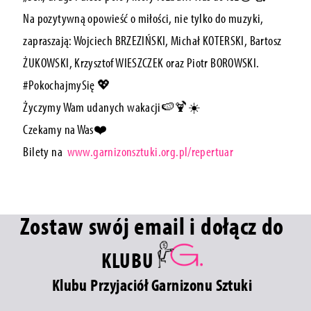
Na pozytywną opowieść o miłości, nie tylko do muzyki,
zapraszają: Wojciech BRZEZIŃSKI, Michał KOTERSKI, Bartosz
ŻUKOWSKI, Krzysztof WIESZCZEK oraz Piotr BOROWSKI.
#PokochajmySię 💖
Życzymy Wam udanych wakacji🍉🍹☀️
Czekamy na Was❤️
Bilety na
www.garnizonsztuki.org.pl/repertuar
Zostaw swój email i dołącz do
KLUBU
Klubu Przyjaciół Garnizonu Sztuki